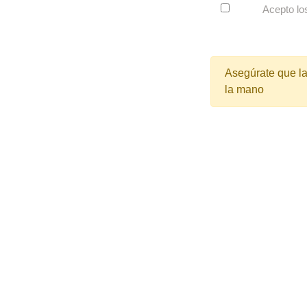
Acepto l
Asegúrate que la
la mano